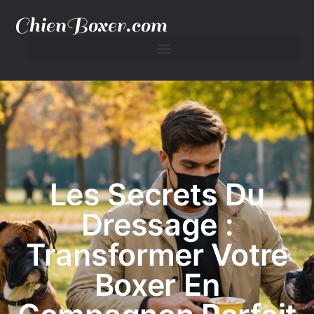
ChienBoxer.com
Les Secrets Du
Dressage :
Transformer Votre
Boxer En