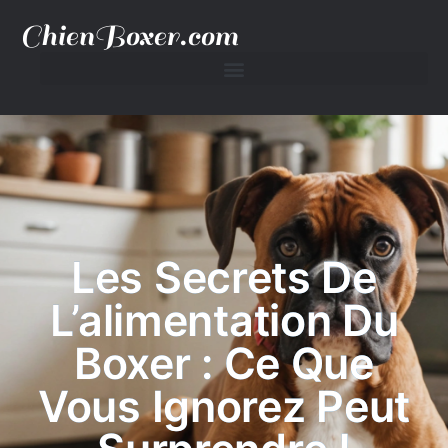
ChienBoxer.com
Les Secrets De
L’alimentation Du
Boxer : Ce Que
Vous Ignorez Peut