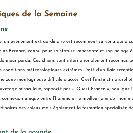
ïques de la Semaine
gne
e
, un événement extraordinaire est récemment survenu qui a cap
nt-Bernard, connu pour sa stature imposante et son pelage ép
ndonneur perdu. Ces chiens sont internationalement reconnus po
conditions météorologiques extrêmes. Doté d’un flair exception
 zone montagneuse difficile d’accès. C’est l’instinct naturel e
sauvetage miraculeux, rapporté par « Ouest France », souligne 
a connexion unique entre l’homme et le meilleur ami de l’homme
rdinaires des chiens mais également la formation spécialisée d
ant de la noyade