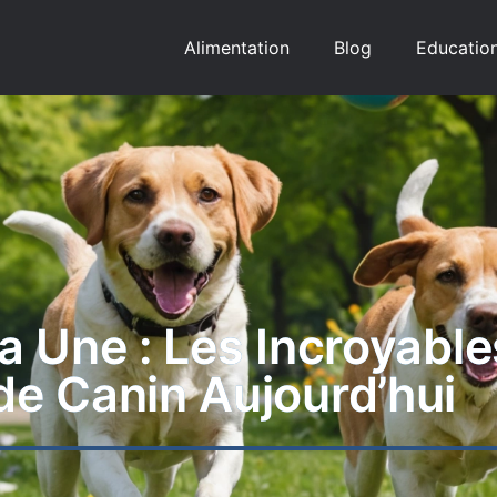
Alimentation
Blog
Educatio
a Une : Les Incroyable
e Canin Aujourd’hui