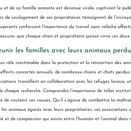
u et de sa famille aimante est devenue virale, captivant le pub
s de soulagement de ses propriétaires témoignent de l’incroyab
spirants renforcent l’importance du travail sans relâche effec
s’assurer que chaque chien et propriétaire puisse vivre ces dou
éunir les familles avec leurs animaux perdu
 un rôle inestimable dans la protection et la réinsertion des 
 efforts concertés annuels, de nombreux chiens et chats perdus
iations travaillent en collaboration avec les refuges locaux, uti
de chaque recherche. Comprendre l’importance de telles institut
ité de soutenir ces causes. Qu’il s’agisse de combattre la maltra
ir les animaux égarés avec leurs propriétaires, ces associations 
itié et de compassion qui existe entre l’humain et l’animal dan