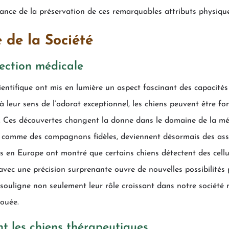
ortance de la préservation de ces remarquables attributs physiq
 de la Société
tection médicale
entifique ont mis en lumière un aspect fascinant des capacités 
 leur sens de l’odorat exceptionnel, les chiens peuvent être for
e. Ces découvertes changent la donne dans le domaine de la méd
t comme des compagnons fidèles, deviennent désormais des assi
s en Europe ont montré que certains chiens détectent des cellu
e avec une précision surprenante ouvre de nouvelles possibilités
souligne non seulement leur rôle croissant dans notre société m
vouée.
ant les chiens thérapeutiques