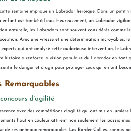
s cette semaine implique un Labrador héroïque. Dans un petit vi
un enfant est tombé à l’eau. Heureusement, un Labrador vigilan
ection naturelle, les Labradors sont souvent considérés comme 
 exception. Avec une vitesse et une détermination incroyables, l
s experts qui ont analysé cette audacieuse intervention, le Labr
e histoire a renforcé la vision populaire du Labrador en tant q
sentir le danger et à agir pour protéger ceux qui en ont besoi
s Remarquables
concours d’agilité
scence avec des compétitions d’agilité qui ont mis en lumière l
énements haut en couleur attirent non seulement les passionnés
sse de ces animaux remarquables. Les Border Collies, connus pou