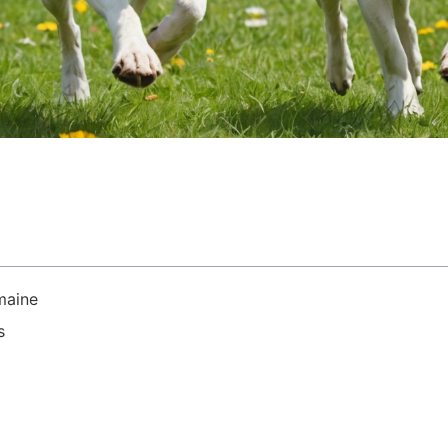
maine
s