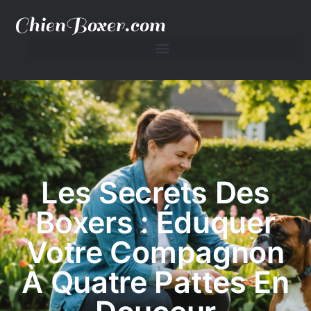
ChienBoxer.com
Les Secrets Des
Boxers : Éduquer
Votre Compagnon
À Quatre Pattes En